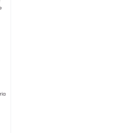
f
e
ria