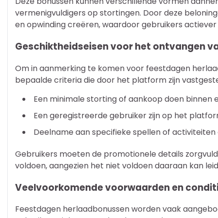
Deze bonussen kunnen verschillende vormen aanneme
vermenigvuldigers op stortingen. Door deze beloninge
en opwinding creëren, waardoor gebruikers actieve
Geschiktheidseisen voor het ontvangen v
Om in aanmerking te komen voor feestdagen herlaa
bepaalde criteria die door het platform zijn vastges
Een minimale storting of aankoop doen binnen e
Een geregistreerde gebruiker zijn op het platfo
Deelname aan specifieke spellen of activiteite
Gebruikers moeten de promotionele details zorgvuld
voldoen, aangezien het niet voldoen daaraan kan lei
Veelvoorkomende voorwaarden en conditie
Feestdagen herlaadbonussen worden vaak aangebod