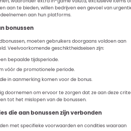
n, waaronder extra in-game valuta, exclusieve items o
n aan te bieden, willen bedrijven een gevoel van urgenti
r deelnemen aan hun platforms.
an bonussen
dbonussen, moeten gebruikers doorgaans voldoen aan
teld. Veelvoorkomende geschiktheidseisen zijn:
en bepaalde tijdsperiode.
rm vóór de promotionele periode.
n die in aanmerking komen voor de bonus.
ig doornemen om ervoor te zorgen dat ze aan deze crite
den tot het mislopen van de bonussen.
s die aan bonussen zijn verbonden
en met specifieke voorwaarden en condities waaraan