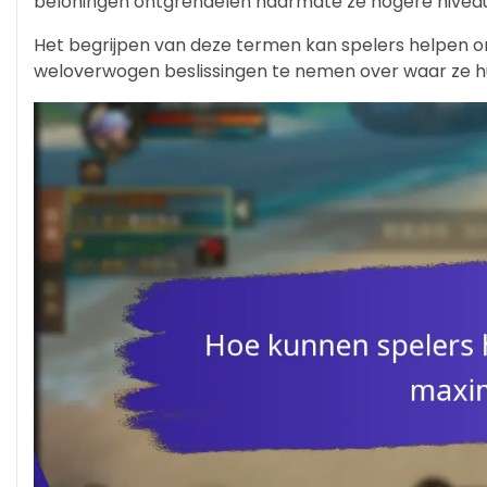
beloningen ontgrendelen naarmate ze hogere niveau
Het begrijpen van deze termen kan spelers helpen o
weloverwogen beslissingen te nemen over waar ze hun 