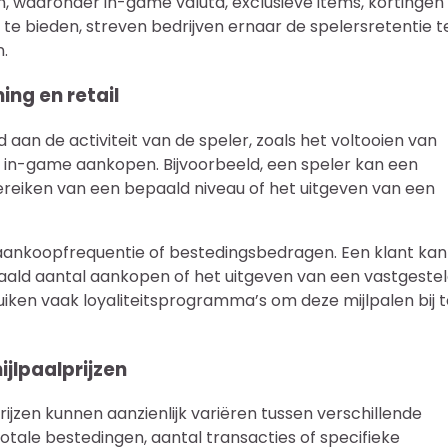
 waaronder in-game valuta, exclusieve items, kortingen 
te bieden, streven bedrijven ernaar de spelersretentie t
.
ing en retail
d aan de activiteit van de speler, zoals het voltooien van
n in-game aankopen. Bijvoorbeeld, een speler kan een
ereiken van een bepaald niveau of het uitgeven van een
 aankoopfrequentie of bestedingsbedragen. Een klant kan
ald aantal aankopen of het uitgeven van een vastgeste
iken vaak loyaliteitsprogramma’s om deze mijlpalen bij t
ijlpaalprijzen
prijzen kunnen aanzienlijk variëren tussen verschillende
otale bestedingen, aantal transacties of specifieke